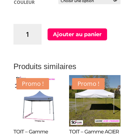
COULEUR
quantité
Ajouter au panier
de
TOIT
-
Gamme
anti-
Produits similaires
UV
-
Promo !
Promo !
2018
TOIT – Gamme
TOIT – Gamme ACIER