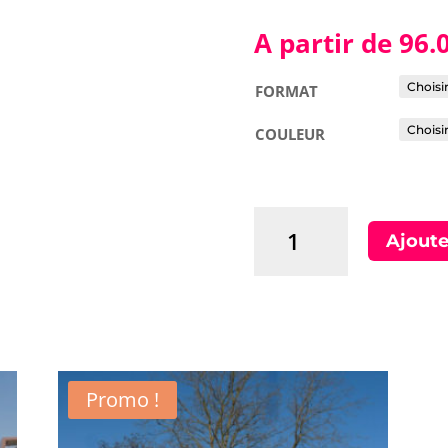
A partir de
96.
FORMAT
COULEUR
quantité
Ajoute
de
TOIT
-
Gamme
ALUMINIUM
semi
pro
Promo !
|
40-