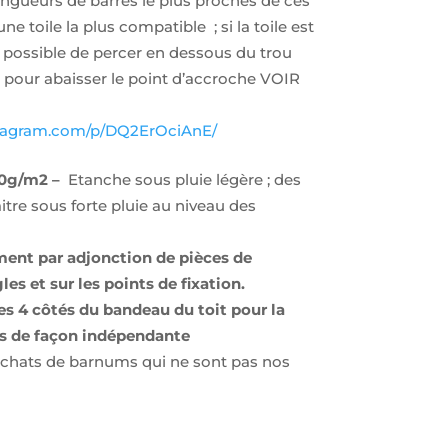
ongueurs de barres le plus proches de ces
e toile la plus compatible ; si la toile est
est possible de percer en dessous du trou
 pour abaisser le point d’accroche VOIR
stagram.com/p/DQ2ErOciAnE/
0g/m2 –
Etanche sous pluie légère ; des
tre sous forte pluie au niveau des
ment par adjonction de pièces de
es et sur les points de fixation.
es 4 côtés du bandeau du toit pour la
es de façon indépendante
 achats de barnums qui ne sont pas nos