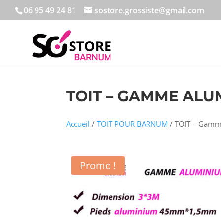
06 95 49 24 81
sostore.grossiste@gmail.com
TOIT – GAMME ALU
Accueil
/
TOIT POUR BARNUM
/ TOIT – Gamm
Promo !