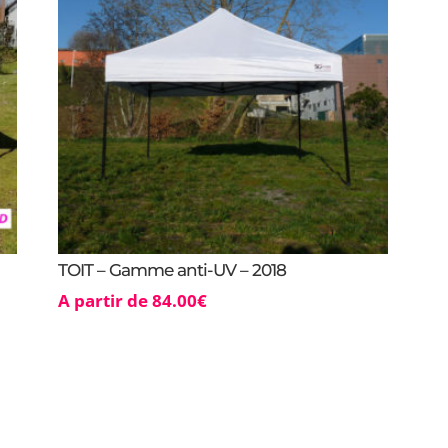
45mm
-
Port
offert
TOIT – Gamme anti-UV – 2018
A partir de
84.00
€