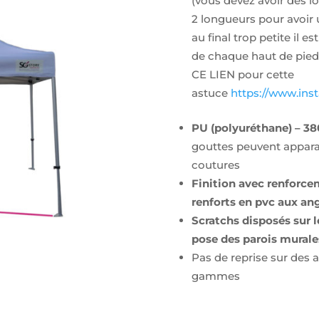
(vous devez avoir des l
2 longueurs pour avoir un
au final trop petite il 
de chaque haut de pied
CE LIEN pour cette
astuce
https://www.in
PU (polyuréthane) –
38
gouttes peuvent apparai
coutures
Finition avec renforce
renforts en pvc aux angl
Scratchs disposés sur l
pose des parois mural
Pas de reprise sur des
gammes