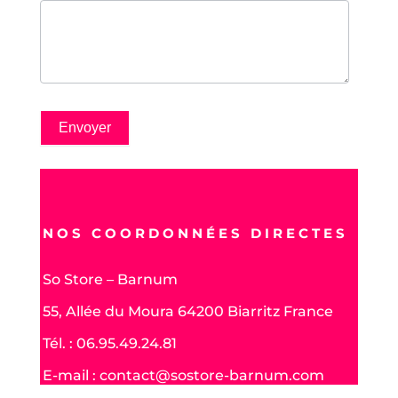
Envoyer
NOS COORDONNÉES DIRECTES
So Store – Barnum
55, Allée du Moura 64200 Biarritz France
Tél. : 06.95.49.24.81
E-mail : contact@sostore-barnum.com