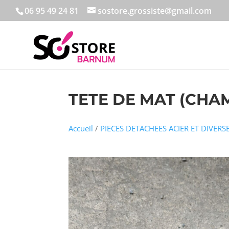
06 95 49 24 81
sostore.grossiste@gmail.com
TETE DE MAT (CHA
Accueil
/
PIECES DETACHEES ACIER ET DIVERS