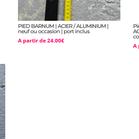
PIED BARNUM | ACIER / ALUMINIUM |
P
neuf ou occasion | port inclus
AC
co
A partir de
24.00
€
A 