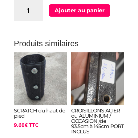
quantité
Ajouter au panier
de
BOUTON
PRESSION
pour
pied
Produits similaires
SCRATCH du haut de
CROISILLONS ACIER
pied
ou ALUMINIUM /
OCCASION /de
9.60
€
TTC
93.5cm à 145cm PORT
INCLUS