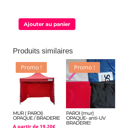
Ajouter au panier
quantité
de
GOUTTIÈRE
2m/3m/4,5m/6m
Produits similaires
|
4
Promo !
Promo !
longueurs
MUR ( PAROI)
PAROI (mur)
OPAQUE / BRADERIE
OPAQUE- anti-UV
BRADERIE!
A partir de
19.20
€