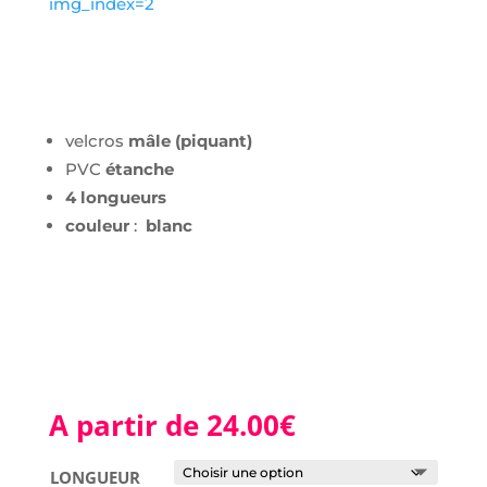
img_index=2
velcros
mâle (piquant)
PVC
étanche
4 longueurs
couleur
:
blanc
A partir de
24.00
€
LONGUEUR