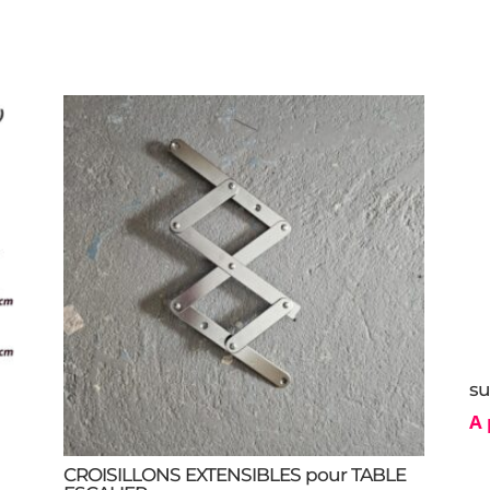
ESCALIER
288.00€.
250.00€.
3
plateaux
100%
ALUMINIUM
|
PORT
INCLUS
su
A 
CROISILLONS EXTENSIBLES pour TABLE