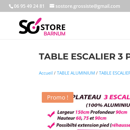
06 95 49 24 81
sostore.grossiste@gmail.com
TABLE ESCALIER 3 
Accueil
/
TABLE ALUMINIUM
/
TABLE ESCALIE
Promo !