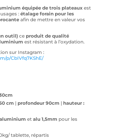
luminium équipée de trois plateaux
est
 usages :
étalage forain pour les
brocante
afin de mettre en valeur vos
n outil)
ce
produit de qualité
aluminium
est résistant à l’oxydation.
ion sur Instagram :
om/p/CbIVfq7KShE/
30cm
150 cm
|
profondeur 90cm
|
hauteur :
aluminium
et
alu 1,5mm
pour les
kg/ tablette, répartis