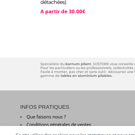
détachées)
A partir de
30.00
€
Spécialiste du
barnum pliant
, SOSTORE vous conseille
Pour les particuliers ou les professionnels, collectivit
Facile à monter, pas cher et sans outil : découvrez un
gamme de
tables en aluminium pliables.
INFOS PRATIQUES
Que faisons nous ?
Conditions générales de ventes
Mentions légales