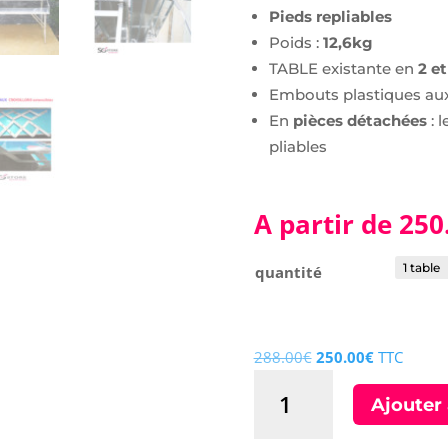
Pieds repliables
Poids :
12,6kg
TABLE existante en
2 e
Embouts plastiques aux
En
pièces détachées
: l
pliables
A partir de
250
quantité
Le
Le
288.00
€
250.00
€
TTC
quantité
prix
prix
Ajouter 
de
initial
actuel
TABLE
était :
est :