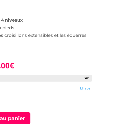
t 4 niveaux
 pieds
es croisillons extensibles et les équerres
.00
€
Effacer
au panier