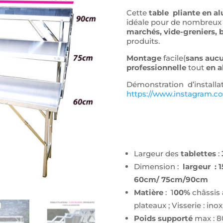
Cette
table pliante en a
idéale pour de nombreux
marchés, vide-greniers, 
produits.
Montage
facile(
sans aucu
professionnelle
tout
en 
Démonstration d’installat
https://www.instagram.c
Largeur des
tablettes
:
Dimension :
largeur : 
60cm/ 75cm/90cm
Matière
: 1
00%
châssis
plateaux ; Visserie : inox
Poids supporté
max : 80