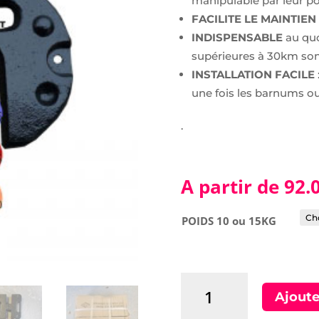
manipulable par leur p
FACILITE LE MAINTIEN
INDISPENSABLE
au quo
supérieures à 30km so
INSTALLATION FACILE
une fois les barnums o
.
A partir de
92.
POIDS 10 ou 15KG
quantité
Ajoute
de
POIDS