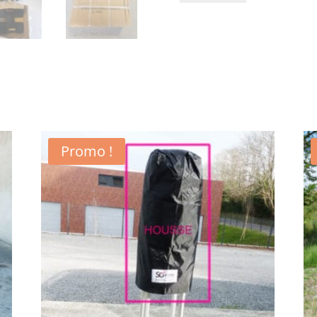
ACIER
/
10
ou
15kg
/
POUR
BARNUMS
Promo !
GAMME
ALUMINIUM