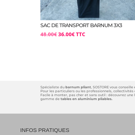
SAC DE TRANSPORT BARNUM 3X3
Le
Le
48.00
€
36.00
€
TTC
prix
prix
initial
actuel
était :
est :
48.00€.
36.00€.
Spécialiste du
barnum pliant
, SOSTORE vous conseille
Pour les particuliers ou les professionnels, collectivit
Facile à monter, pas cher et sans outil : découvrez un
gamme de
tables en aluminium pliables.
INFOS PRATIQUES